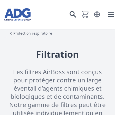
Aller à la page d’accueil
Ouvrir le m
Aller à la recherche
Ou
Protection respiratoire
Filtration
Les filtres AirBoss sont conçus
pour protéger contre un large
éventail d’agents chimiques et
biologiques et de contaminants.
Notre gamme de filtres peut être
utilisée individuellement ou en