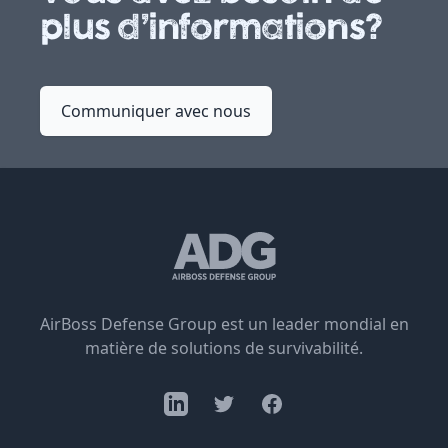
this
plus d’informations?
field
Communiquer avec nous
AirBoss Defense Group est un leader mondial en
matière de solutions de survivabilité.