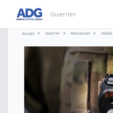
Aller à la page d’accueil
Guerrier
Guerrier
Guerrier
Ressources
Vidéos
Accueil