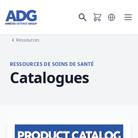
Aller à la page d’accueil
Ouvrir le men
Aller à la recherche
Ouvr
Ressources
RESSOURCES DE SOINS DE SANTÉ
Catalogues