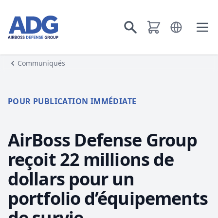
Aller à la page d’accueil
Ouvrir le men
Aller à la recherche
Ouvr
Communiqués
POUR PUBLICATION IMMÉDIATE
AirBoss Defense Group
reçoit 22 millions de
dollars pour un
portfolio d’équipements
de survie