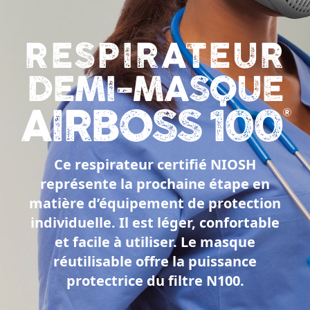
RESPIRATEUR
DEMI-MASQUE
AIRBOSS 100
®
Ce respirateur certifié NIOSH
représente la prochaine étape en
matière d’équipement de protection
individuelle. Il est léger, confortable
et facile à utiliser. Le masque
réutilisable offre la puissance
protectrice du filtre N100.